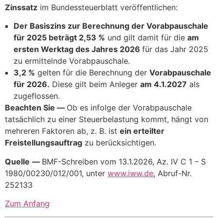
Zinssatz
im Bundessteuerblatt veröffentlichen:
Der Basiszins zur Berechnung der Vorabpauschale
für 2025 beträgt 2,53 %
und gilt damit für die
am
ersten Werktag des Jahres 2026
für das Jahr 2025
zu ermittelnde Vorabpauschale.
3,2 %
gelten für die Berechnung der
Vorabpauschale
für 2026.
Diese gilt beim Anleger
am 4.1.2027
als
zugeflossen.
Beachten Sie —
Ob es infolge der Vorabpauschale
tatsächlich zu einer Steuerbelastung kommt, hängt von
mehreren Faktoren ab, z. B. ist
ein erteilter
Freistellungsauftrag
zu berücksichtigen.
Quelle
—
BMF-Schreiben vom 13.1.2026, Az. IV C 1 – S
1980/00230/012/001, unter
www.iww.de
, Abruf-Nr.
252133
Zum Anfang