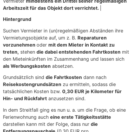
Vermieter
mindestens ein Drittel seiner regelmäßigen
Arbeitszeit für das Objekt dort verrichtet.
|
Hintergrund
Suchen Vermieter in (un)regelmäßigen Abständen ihre
Vermietungsobjekte auf, um z. B.
Reparaturen
vorzunehmen
oder
mit dem Mieter in Kontakt zu
treten,
stehen
die dabei entstehenden Fahrtkosten
mit
den Mieteinkünften im Zusammenhang und lassen sich
als Werbungskosten
absetzen.
Grundsätzlich sind
die Fahrtkosten
dann nach
Reisekostengrundsätzen
zu ermitteln, sodass die
tatsächlichen Kosten bzw.
0,30 EUR je Kilometer für
Hin- und Rückfahrt
anzusetzen sind.
In dem Streitfall ging es nun u. a. um die Frage, ob eine
Ferienwohnung auch
eine erste Tätigkeitsstätte
darstellen kann mit der Folge, dass nur
die
Entfernungspauschale
(0,30 EUR pro