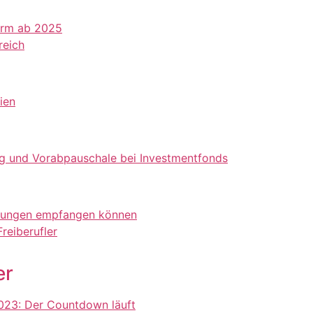
orm ab 2025
reich
ien
ung und Vorabpauschale bei Investmentfonds
nungen empfangen können
eiberufler
er
2023: Der Countdown läuft