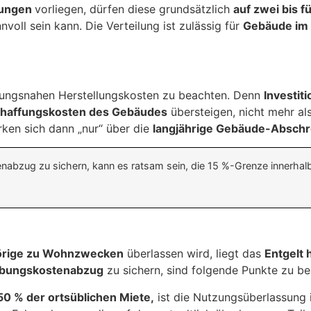
dungen
vorliegen, dürfen diese grundsätzlich
auf zwei bis f
voll sein kann. Die Verteilung ist zulässig für
Gebäude im 
haffungsnahen Herstellungskosten zu beachten. Denn
Investit
chaffungskosten des Gebäudes
übersteigen, nicht mehr a
ken sich dann „nur“ über die
langjährige Gebäude-Absch
zug zu sichern, kann es ratsam sein, die 15 %-Grenze innerhalb d
örige zu Wohnzwecken
überlassen wird, liegt das
Entgelt 
rbungskostenabzug
zu sichern, sind folgende Punkte zu be
50 % der ortsüblichen Miete,
ist die Nutzungsüberlassung i