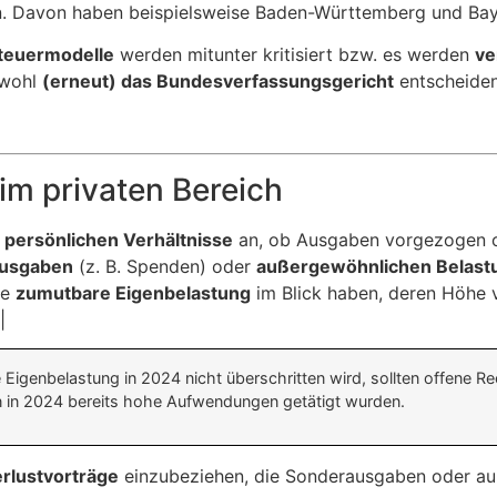
n. Davon haben beispielsweise Baden-Württemberg und Ba
teuermodelle
werden mitunter kritisiert bzw. es werden
ve
 wohl
(erneut) das Bundesverfassungsgericht
entscheide
m privaten Bereich
e
persönlichen Verhältnisse
an, ob Ausgaben vorgezogen o
usgaben
(z. B. Spenden) oder
außergewöhnlichen Belast
ie
zumutbare Eigenbelastung
im Blick haben, deren Höhe 
|
Eigenbelastung in 2024 nicht überschritten wird, sollten offene R
n in 2024 bereits hohe Aufwendungen getätigt wurden.
rlustvorträge
einzubeziehen, die Sonderausgaben oder au